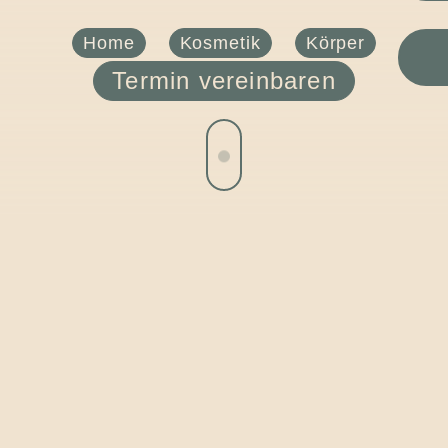
Home
Kosmetik
Körper
Termin vereinbaren
Kosmetikbehandlungen
am Körper
Mit unseren Kosmetikbehandlungen für den Körper bei
AIVA möchten wir Ihnen eine Auszeit gönnen, die ganz
Ihnen und Ihrem Körper gewidmet ist. Tauchen Sie ein